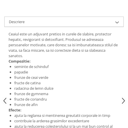
Digestie
Unturi alimentare
Imunitate
Sucuri
Memorie
Produse instant
Descriere
Somn usor
Lapte
Produse sanatate sexuala
Paste
Ceaiul este un adjuvant pretios in curele de slabire, protector
hepatic, revigorant si detoxifiant. Produsul se adreseaza
Snacksuri
Produse pentru Ea
persoanelor motivate, care doresc sa isi imbunatateasca stilul de
Superalimente
Potenta barbati
viata, sa faca miscare, sa isi corecteze dieta si sa slabeasca
Atelierul de cafea si ceaiuri
sanatos.
Produse pentru sportivi
Compozitie:
Cafea
Proteine
seminte de schinduf
Ceaiuri simple
papadie
Suplimente fitness
frunze de ceai verde
Ceaiuri medicinale compuse
Batoane proteice
fructe de catina
Ceaiuri Maté
Pentru antrenament
radacina de lemn dulce
Cafea verde
frunze de gymnema
Mama si copilul
fructe de coriandru
Ulei de Cocos
Produse pentru copii
frunze de afin
Ulei de cocos de uz alimentar
Efecte:
Sarcina si alaptare
ajuta la reglarea si mentinerea greutatii corporale in timp
Ulei de cocos de uz cosmetic
contribuie la arderea grasimilor excedentare
Alte produse din Cocos
ajuta la reducerea colesterolului si la un mai bun control al