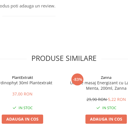
produs poti adauga un review.
PRODUSE SIMILARE
PlantExtrakt
Zanna
-83%
rdinophyt 30ml Plantextrakt
Ulei de masaj Energizant cu L
Menta, 200ml, Zanna
37,00 RON
29,90 RON
5,22 RON
IN STOC
IN STOC
ADAUGA IN COS
ADAUGA IN COS