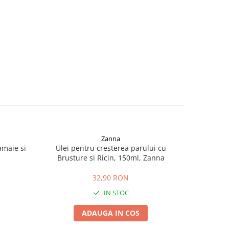
Zanna
amaie si
Ulei pentru cresterea parului cu
Spray cu U
Brusture si Ricin, 150ml, Zanna
32,90 RON
IN STOC
ADAUGA IN COS