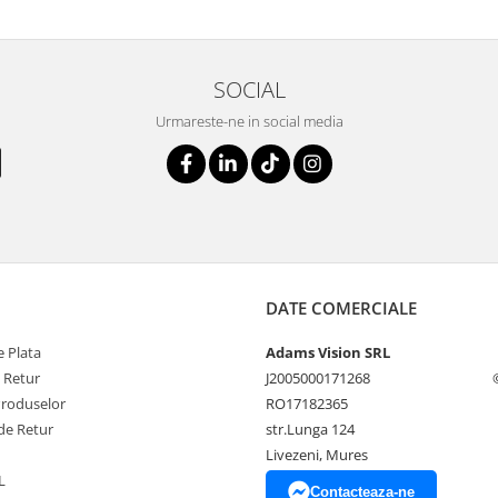
SOCIAL
Urmareste-ne in social media
DATE COMERCIALE
 Plata
Adams Vision SRL
e Retur
J2005000171268
Produselor
RO17182365
de Retur
str.Lunga 124
Livezeni, Mures
L
Contacteaza-ne