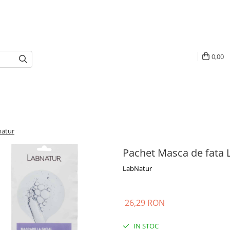
0,00
natur
Pachet Masca de fata 
LabNatur
26,29 RON
IN STOC