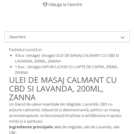
Digestie
Unturi alimentare
Adauga la Favorite
Imunitate
Sucuri
Memorie
Produse instant
Somn usor
Lapte
Produse sanatate sexuala
Paste
Descriere
Snacksuri
Produse pentru Ea
Pachetul constă in:
Superalimente
Potenta barbati
1
buc -(image) (image) ULEI DE MASAJ CALMANT CU CBD SI
Atelierul de cafea si ceaiuri
Produse pentru sportivi
LAVANDA, 200ML, ZANNA
1 buc - (image) SAPUN LICHID CU LAPTE DE CAPRA, 350ML,
Cafea
Proteine
ZANNA
Ceaiuri simple
Suplimente fitness
ULEI DE MASAJ CALMANT CU
Ceaiuri medicinale compuse
Batoane proteice
CBD SI LAVANDA, 200ML,
Ceaiuri Maté
Pentru antrenament
ZANNA
Cafea verde
Mama si copilul
Un blend de uleiuri esenţiale din Migdale, Lavandă, CBO cu
Ulei de Cocos
Produse pentru copii
acțiune calmantă, relaxantă și detensionantă, pentru un masaj
Ulei de cocos de uz alimentar
aromaterapeutic ce favorizează liniștirea și echilibrarea trupului,
Sarcina si alaptare
minții și a spiritului.
Ulei de cocos de uz cosmetic
Ingrediente principale:
u
lei de migdale
,
ulei de Lavanda, u
lei
Alte produse din Cocos
CBC.