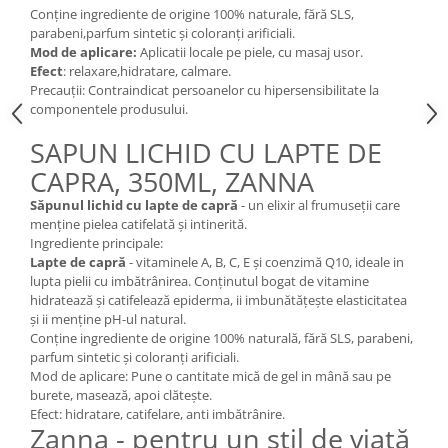
Conține ingrediente de origine 100% naturale, fără SLS,
parabeni,parfum sintetic și coloranți arificiali.
Mod de aplicare:
Aplicatii locale pe piele, cu masaj usor.
Efect
: relaxare,hidratare, calmare.
Precauții: Contraindicat persoanelor cu hipersensibilitate la
componentele produsului.
SAPUN LICHID CU LAPTE DE
CAPRA, 350ML, ZANNA
Săpunul lichid cu lapte de capră
- un elixir al frumuseţii care
menține pielea catifelată și intinerită.
Ingrediente principale:
Lapte de capră
- vitaminele A, B, C, E şi coenzimă Q10, ideale in
lupta pielii cu imbătrânirea. Conţinutul bogat de vitamine
hidratează şi catifelează epiderma, ii imbunătăţeşte elasticitatea
şi ii menţine pH-ul natural.
Conține ingrediente de origine 100% naturală, fără SLS, parabeni,
parfum sintetic și coloranți arificiali.
Mod de aplicare: Pune o cantitate mică de gel in mână sau pe
burete, masează, apoi clăteşte.
Efect: hidratare, catifelare, anti imbătrânire.
Zanna - pentru un stil de viață