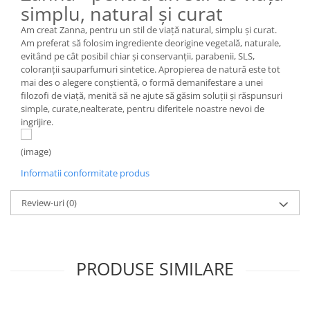
simplu, natural și curat
Am creat Zanna, pentru un stil de viață natural, simplu și curat.
Am preferat să folosim ingrediente deorigine vegetală, naturale,
evitând pe cât posibil chiar și conservanții, parabenii, SLS,
coloranții sauparfumuri sintetice. Apropierea de natură este tot
mai des o alegere conştientă, o formă demanifestare a unei
filozofi de viaţă, menită să ne ajute să găsim soluţii şi răspunsuri
simple, curate,nealterate, pentru diferitele noastre nevoi de
ingrijire.
(image)
Informatii conformitate produs
Review-uri
(0)
PRODUSE SIMILARE