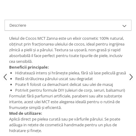
Digestie
Unturi alimentare
Imunitate
Sucuri
Memorie
Produse instant
Descriere
Somn usor
Lapte
Produse sanatate sexuala
Paste
Uleiul de Cocos MCT Zanna este un elixir cosmetic 100% natural,
Snacksuri
obținut prin fracționarea uleiului de cocos, ideal pentru ingrijirea
Produse pentru Ea
zilnică a pielii și a părului. Textura sa ușoară, non-grasă și rapid
Superalimente
Potenta barbati
absorbabilă il face perfect pentru toate tipurile de piele, inclusiv
Atelierul de cafea si ceaiuri
Produse pentru sportivi
cea sensibilă.
Beneficii principale:
Cafea
Proteine
Hidratează intens și hrănește pielea, fără să lase peliculă grasă
Ceaiuri simple
Suplimente fitness
Redă strălucirea părului uscat sau degradat
Ceaiuri medicinale compuse
Poate fi folosit ca demachiant delicat sau ulei de masaj
Batoane proteice
Potrivit pentru formule DIY (uleiuri de corp, seruri, balsamuri)
Ceaiuri Maté
Pentru antrenament
Formulat fără parfumuri artificiale, parabeni sau alte substanțe
Cafea verde
Mama si copilul
iritante, acest ulei MCT este alegerea ideală pentru o rutină de
Ulei de Cocos
frumusețe simplă și eficientă.
Produse pentru copii
Mod de utilizare:
Ulei de cocos de uz alimentar
Sarcina si alaptare
Aplică direct pe pielea curată sau pe vârfurile părului. Se poate
Ulei de cocos de uz cosmetic
adăuga in rețete de cosmetică handmade pentru un plus de
hidratare și finețe.
Alte produse din Cocos