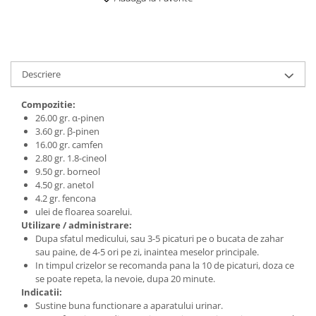
Digestie
Unturi alimentare
Imunitate
Sucuri
Memorie
Produse instant
Somn usor
Lapte
Descriere
Produse sanatate sexuala
Paste
Snacksuri
Produse pentru Ea
Compozitie:
Superalimente
26.00 gr. α-pinen
Potenta barbati
3.60 gr. β-pinen
Atelierul de cafea si ceaiuri
Produse pentru sportivi
16.00 gr. camfen
Cafea
2.80 gr. 1.8-cineol
Proteine
9.50 gr. borneol
Ceaiuri simple
Suplimente fitness
4.50 gr. anetol
Ceaiuri medicinale compuse
Batoane proteice
4.2 gr. fencona
ulei de floarea soarelui.
Ceaiuri Maté
Pentru antrenament
Utilizare / administrare:
Cafea verde
Mama si copilul
Dupa sfatul medicului, sau 3-5 picaturi pe o bucata de zahar
Ulei de Cocos
sau paine, de 4-5 ori pe zi, inaintea meselor principale.
Produse pentru copii
In timpul crizelor se recomanda pana la 10 de picaturi, doza ce
Ulei de cocos de uz alimentar
Sarcina si alaptare
se poate repeta, la nevoie, dupa 20 minute.
Ulei de cocos de uz cosmetic
Indicatii:
Sustine buna functionare a aparatului urinar.
Alte produse din Cocos