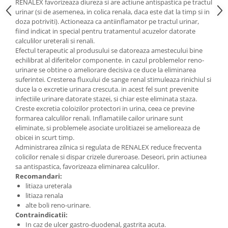
RENALEX favorizeaza diureza si are actiune antispastica pe tractul
urinar (si de asemenea, in colica renala, daca este dat la timp si in
doza potriviti). Actioneaza ca antiinflamator pe tractul urinar,
fiind indicat in special pentru tratamentul acuzelor datorate
calculilor ureterali si renali.
Efectul terapeutic al produsului se datoreaza amestecului bine
echilibrat al diferitelor componente. in cazul problemelor reno-
urinare se obtine o ameliorare decisiva ce duce la eliminarea
suferintei. Cresterea fluxului de sange renal stimuleaza rinichiul si
duce la o excretie urinara crescuta. in acest fel sunt prevenite
infectiile urinare datorate stazei, si chiar este eliminata staza.
Creste excretia coloizilor protectori in urina, ceea ce previne
formarea calculilor renali. Inflamatiile cailor urinare sunt
eliminate, si problemele asociate urolitiazei se amelioreaza de
obicei in scurt timp.
Administrarea zilnica si regulata de RENALEX reduce frecventa
colicilor renale si dispar crizele dureroase. Deseori, prin actiunea
sa antispastica, favorizeaza eliminarea calculilor.
Recomandari:
litiaza ureterala
litiaza renala
alte boli reno-urinare.
Contraindicatii:
In caz de ulcer gastro-duodenal, gastrita acuta.