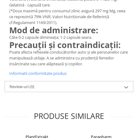
Gelatină - capsulă tare.
(*Doza maximă pentru consumul zilnic asigură 297 mg Mg, ceea
ce reprezintă 79% VNR, Valori Nutriționale de Referință
cf.Regulament 1169/2011).
Mod de administrare:
Câte 0-2 capsule dimineața; 1-2 capsule seara.
Precauții și contraindicații:
Poate afecta reflexele conducătorilor auto și ale persoanelor care
manipulează utilaje. A se administra cu prudență femeilor
insărcinate sau care alăptează și copiilor.
Informatii conformitate produs
Review-uri
(0)
PRODUSE SIMILARE
PlantExtrakt
Parapharm