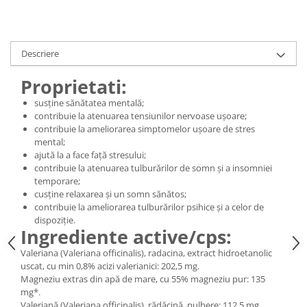
Digestie
Unturi alimentare
Imunitate
Sucuri
Memorie
Produse instant
Descriere
Somn usor
Lapte
Produse sanatate sexuala
Paste
Proprietati:
Snacksuri
Produse pentru Ea
susține sănătatea mentală;
Superalimente
contribuie la atenuarea tensiunilor nervoase ușoare;
Potenta barbati
contribuie la ameliorarea simptomelor ușoare de stres
Atelierul de cafea si ceaiuri
Produse pentru sportivi
mental;
Cafea
ajută la a face față stresului;
Proteine
contribuie la atenuarea tulburărilor de somn și a insomniei
Ceaiuri simple
Suplimente fitness
temporare;
Ceaiuri medicinale compuse
Batoane proteice
cusține relaxarea și un somn sănătos;
Ceaiuri Maté
contribuie la ameliorarea tulburărilor psihice și a celor de
Pentru antrenament
dispoziție.
Cafea verde
Mama si copilul
Ingrediente active/cps:
Ulei de Cocos
Produse pentru copii
Valeriana (Valeriana officinalis), radacina, extract hidroetanolic
Ulei de cocos de uz alimentar
uscat, cu min 0,8% acizi valerianici: 202,5 mg.
Sarcina si alaptare
Magneziu extras din apă de mare, cu 55% magneziu pur: 135
Ulei de cocos de uz cosmetic
mg*.
Alte produse din Cocos
Valeriană (Valeriana officinalis), rădăcină, pulbere: 112,5 mg.